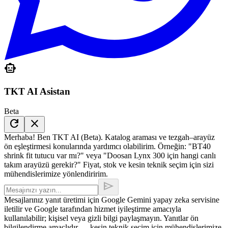
smart_toy
TKT AI Asistan
Beta
refresh
close
Merhaba! Ben TKT AI (Beta). Katalog araması ve tezgah–arayüz
ön eşleştirmesi konularında yardımcı olabilirim. Örneğin: "BT40
shrink fit tutucu var mı?" veya "Doosan Lynx 300 için hangi canlı
takım arayüzü gerekir?" Fiyat, stok ve kesin teknik seçim için sizi
mühendislerimize yönlendiririm.
send
Mesajlarınız yanıt üretimi için Google Gemini yapay zeka servisine
iletilir ve Google tarafından hizmet iyileştirme amacıyla
kullanılabilir; kişisel veya gizli bilgi paylaşmayın. Yanıtlar ön
bilgilendirme amaçlıdır — kesin teknik seçim için mühendislerimize