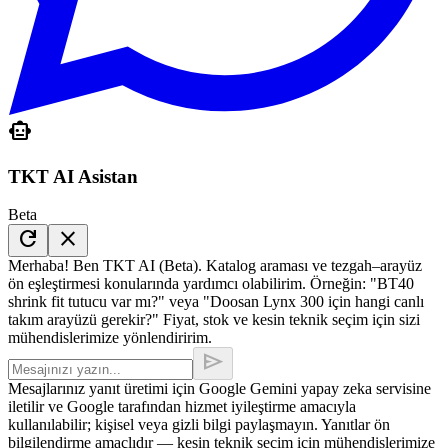
smart_toy
TKT AI Asistan
Beta
refresh
close
Merhaba! Ben TKT AI (Beta). Katalog araması ve tezgah–arayüz
ön eşleştirmesi konularında yardımcı olabilirim. Örneğin: "BT40
shrink fit tutucu var mı?" veya "Doosan Lynx 300 için hangi canlı
takım arayüzü gerekir?" Fiyat, stok ve kesin teknik seçim için sizi
mühendislerimize yönlendiririm.
send
Mesajlarınız yanıt üretimi için Google Gemini yapay zeka servisine
iletilir ve Google tarafından hizmet iyileştirme amacıyla
kullanılabilir; kişisel veya gizli bilgi paylaşmayın. Yanıtlar ön
bilgilendirme amaçlıdır — kesin teknik seçim için mühendislerimize