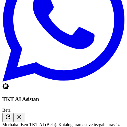
smart_toy
TKT AI Asistan
Beta
refresh
close
Merhaba! Ben TKT AI (Beta). Katalog araması ve tezgah–arayüz